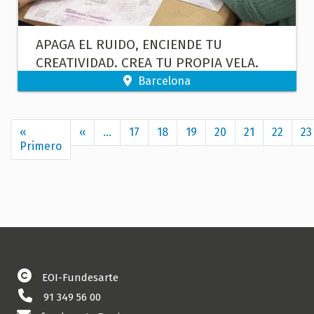
APAGA EL RUIDO, ENCIENDE TU
CREATIVIDAD. CREA TU PROPIA VELA.
Barcelona
Paginación
«
‹‹
Página
…
17
18
19
20
21
22
23
Primero
Primera
anterior
página
EOI-Fundesarte
91 349 56 00