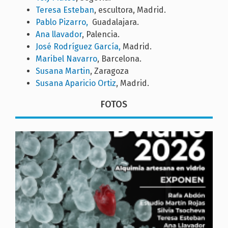
Teresa Esteban
, escultora, Madrid.
Pablo Pizarro,
Guadalajara.
Ana llavador
, Palencia.
José Rodríguez García,
Madrid.
Maribel Navarro
, Barcelona.
Susana Martin
, Zaragoza
Susana Aparicio Ortiz
, Madrid.
FOTOS