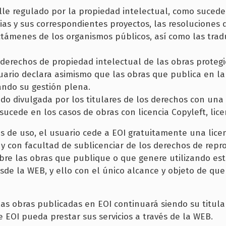
le regulado por la propiedad intelectual, como sucede 
as y sus correspondientes proyectos, las resoluciones d
ictámenes de los organismos públicos, así como las tradu
os derechos de propiedad intelectual de las obras prote
usuario declara asimismo que las obras que publica en 
ando su gestión plena.
do divulgada por los titulares de los derechos con una 
sucede en los casos de obras con licencia Copyleft, li
 de uso, el usuario cede a EOI gratuitamente una licen
e y con facultad de sublicenciar de los derechos de repr
re las obras que publique o que genere utilizando este
sde la WEB, y ello con el único alcance y objeto de que
 las obras publicadas en EOI continuará siendo su titula
e EOI pueda prestar sus servicios a través de la WEB.