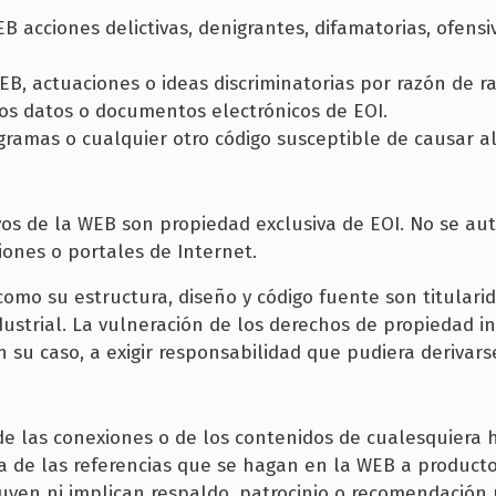
B acciones delictivas, denigrantes, difamatorias, ofensiv
EB, actuaciones o ideas discriminatorias por razón de raz
r los datos o documentos electrónicos de EOI.
ogramas o cualquier otro código susceptible de causar a
ivos de la WEB son propiedad exclusiva de EOI. No se aut
iones o portales de Internet.
omo su estructura, diseño y código fuente son titularid
ustrial. La vulneración de los derechos de propiedad in
en su caso, a exigir responsabilidad que pudiera derivars
e las conexiones o de los contenidos de cualesquiera h
de las referencias que se hagan en la WEB a productos,
tuyen ni implican respaldo, patrocinio o recomendación 