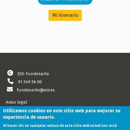
Mi itinerario
EOI-Fundesarte
91 349 56 00
fundesarte@eoi.es
Aviso legal
Cookies
Utilizamos cookies en este sitio web para mejorar su
experiencia de usuario.
Política de privacidad
Al hacer clic en cualquier enlace de este sitio web usted nos está
Síguenos