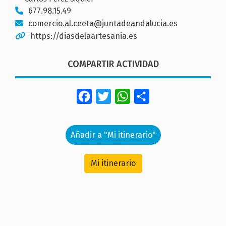
677.98.15.49
comercio.al.ceeta@juntadeandalucia.es
https://diasdelaartesania.es
COMPARTIR ACTIVIDAD
Facebook
Twitter
WhatsApp
Share
Añadir a "Mi itinerario"
Mi itinerario