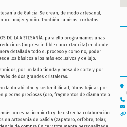
rtesanía de Galicia. Se crean, de modo artesanal,
mbre, mujer y niño. También camisas, corbatas,
EOS DE LA ARTESANÍA, para ello programamos unas
s reducidos (imprescindible concertar cita) en donde
era detallada todo el proceso y como no, poder
desde los básicos a los más exclusivos y de lujo.
finidos, por un lado tienda y mesa de corte y por
 través de dos grandes cristaleras.
 la durabilidad y sostenibilidad, fibras tejidas por
on piedras preciosas (oro, fragmentos de diamante o
emás, un espacio abierto y de estrecha colaboración
s en Artesanía de Galicia (zapatero, orfebre, telar,
periencia de compra única y totalmente personalizada.