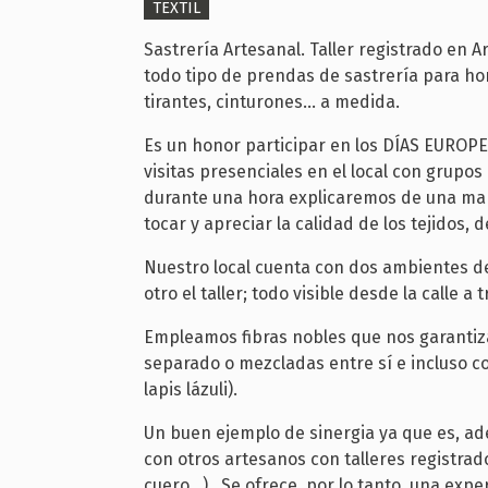
TEXTIL
Sastrería Artesanal. Taller registrado en A
todo tipo de prendas de sastrería para ho
tirantes, cinturones... a medida.
Es un honor participar en los DÍAS EUROP
visitas presenciales en el local con grupo
durante una hora explicaremos de una man
tocar y apreciar la calidad de los tejidos, 
Nuestro local cuenta con dos ambientes de
otro el taller; todo visible desde la calle a
Empleamos fibras nobles que nos garantizan
separado o mezcladas entre sí e incluso c
lapis lázuli).
Un buen ejemplo de sinergia ya que es, ad
con otros artesanos con talleres registrado
cuero...).. Se ofrece, por lo tanto, una ex