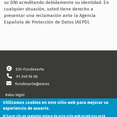
su DNI acreditando debidamente su identidad. En
cualquier situación, usted tiene derecho a
presentar una reclamación ante la Agencia
Española de Protección de Datos (AEPD).
EOI-Fundesarte
91 349 56 00
fundesarte@eoi.es
Aviso legal
Cookies
Utilizamos cookies en este sitio web para mejorar su
experiencia de usuario.
Política de privacidad
Al hacer clic en cualquier enlace de este sitio web usted nos está