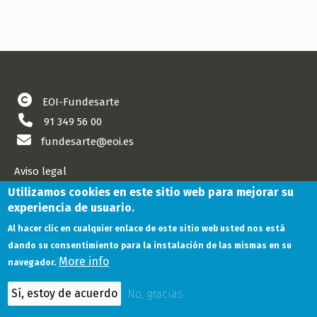
EOI-Fundesarte
91 349 56 00
fundesarte@eoi.es
Aviso legal
Cookies
Utilizamos cookies en este sitio web para mejorar su
experiencia de usuario.
Política de privacidad
Al hacer clic en cualquier enlace de este sitio web usted nos está
Síguenos
dando su consentimiento para la instalación de las mismas en su
More info
navegador.
Sí, estoy de acuerdo
No, gracias