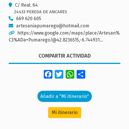
C/ Real. 64
24433 PEREDA DE ANCARES
669 620 605
artesaniapumarego@hotmail.com
https://www.google.com/maps/place/Artesan%
C3%ADa+Pumarego/@42.8236515,-6.744931…
COMPARTIR ACTIVIDAD
Facebook
Twitter
WhatsApp
Share
Añadir a "Mi itinerario"
Mi itinerario