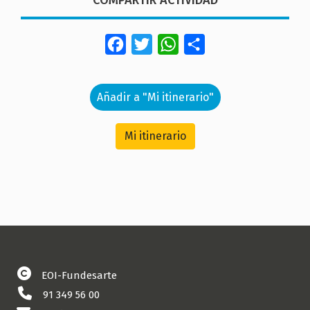
Facebook
Twitter
WhatsApp
Share
Añadir a "Mi itinerario"
Mi itinerario
EOI-Fundesarte
91 349 56 00