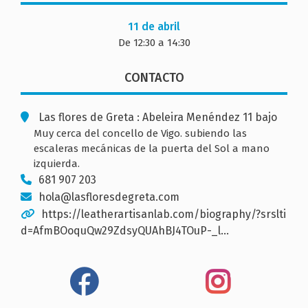
11 de abril
De 12:30 a 14:30
CONTACTO
Las flores de Greta : Abeleira Menéndez 11 bajo
Muy cerca del concello de Vigo. subiendo las
escaleras mecánicas de la puerta del Sol a mano
izquierda.
681 907 203
hola@lasfloresdegreta.com
https://leatherartisanlab.com/biography/?srslti
d=AfmBOoquQw29ZdsyQUAhBJ4TOuP-_l…