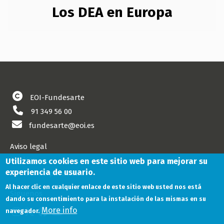
Los DEA en Europa
EOI-Fundesarte
91 349 56 00
fundesarte@eoi.es
Aviso legal
Cookies
Utilizamos cookies en este sitio web para mejorar su
experiencia de usuario.
Política de privacidad
Al hacer clic en cualquier enlace de este sitio web usted nos está
Síguenos
dando su consentimiento para la instalación de las mismas en su
More info
navegador.