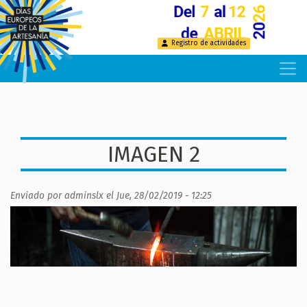
Pasar
al
contenido
Registro de actividades
principal
IMAGEN 2
Enviado por
adminslx
el
Jue, 28/02/2019 - 12:25