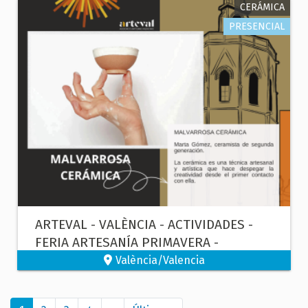
CERÁMICA
PRESENCIAL
ARTEVAL - VALÈNCIA - ACTIVIDADES -
FERIA ARTESANÍA PRIMAVERA -
CERÁMICA
València/Valencia
Paginación