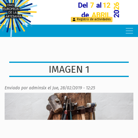
Pasar
al
contenido
Registro de actividades
principal
IMAGEN 1
Enviado por
adminslx
el
Jue, 28/02/2019 - 12:25