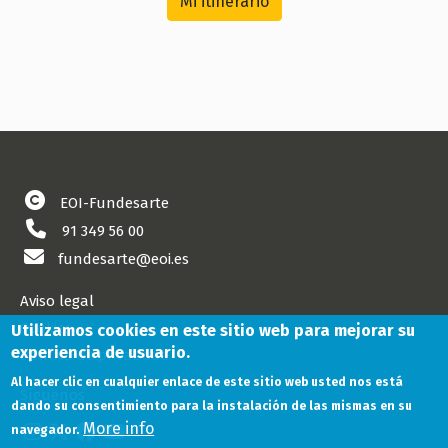
Mi itinerario
EOI-Fundesarte
91 349 56 00
fundesarte@eoi.es
Aviso legal
Cookies
Utilizamos cookies en este sitio web para mejorar su
experiencia de usuario.
Política de privacidad
Al hacer clic en cualquier enlace de este sitio web usted nos está
Síguenos
dando su consentimiento para la instalación de las mismas en su
More info
navegador.