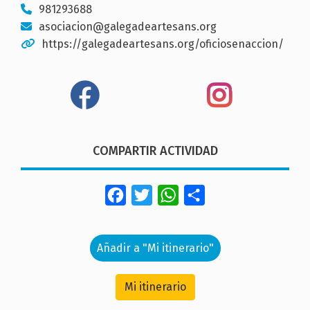
981293688
asociacion@galegadeartesans.org
https://galegadeartesans.org/oficiosenaccion/
COMPARTIR ACTIVIDAD
Facebook
Twitter
WhatsApp
Share
Añadir a "Mi itinerario"
Mi itinerario