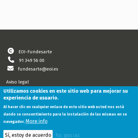
EOI-Fundesarte
91 349 56 00
fundesarte@eoi.es
Aviso legal
Cookies
Utilizamos cookies en este sitio web para mejorar su
experiencia de usuario.
Política de privacidad
Al hacer clic en cualquier enlace de este sitio web usted nos está
Síguenos
dando su consentimiento para la instalación de las mismas en su
More info
navegador.
Sí, estoy de acuerdo
No, gracias