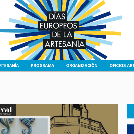
Pasar
al
contenido
principal
RTESANÍA
PROGRAMA
ORGANIZACIÓN
OFICIOS A