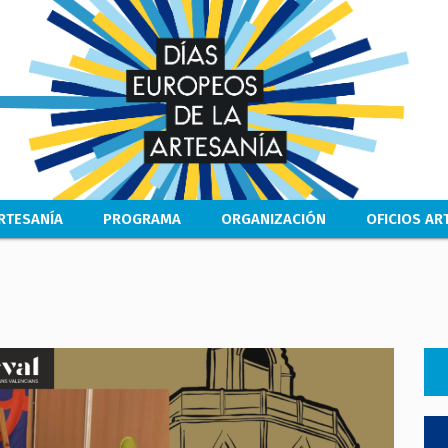
Pasar
al
contenido
principal
RTESANÍA
PROGRAMA
ORGANIZACIÓN
OFICIOS A