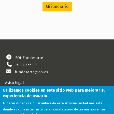
Mi itinerario
EOI-Fundesarte
91 349 56 00
fundesarte@eoi.es
Aviso legal
Cookies
Utilizamos cookies en este sitio web para mejorar su
experiencia de usuario.
Política de privacidad
Al hacer clic en cualquier enlace de este sitio web usted nos está
Síguenos
dando su consentimiento para la instalación de las mismas en su