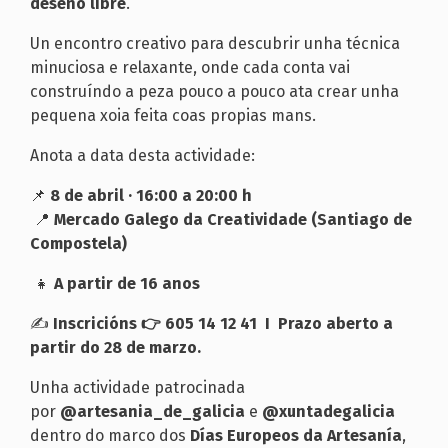
deseño libre
.
Un encontro creativo para descubrir unha técnica
minuciosa e relaxante, onde cada conta vai
construíndo a peza pouco a pouco ata crear unha
pequena xoia feita coas propias mans.
Anota a data desta actividade:
📌
8 de abril · 16:00 a 20:00 h
📍
Mercado Galego da Creatividade (Santiago de
Compostela)
👧
A partir de 16 anos
✍️
Inscricións 👉 605 14 12 41 I Prazo aberto a
partir do 28 de marzo.
Unha actividade patrocinada
por
@artesania_de_galicia
e
@xuntadegalicia
dentro do marco dos
Días Europeos da Artesanía
,