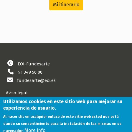
Mi itinerario
EOI-Fundesarte
91 349 56 00
fundesarte@eoi.es
Aviso legal
Cookies
Utilizamos cookies en este sitio web para mejorar su
experiencia de usuario.
Política de privacidad
Al hacer clic en cualquier enlace de este sitio web usted nos está
Síguenos
dando su consentimiento para la instalación de las mismas en su
More info
navegador.