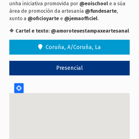
unha iniciativa promovida por
@eoischool
e a súa
área de promoción da artesanía
@fundesarte
,
xunto a
@oficioyarte
e
@jemaofficiel
.
🔶
Cartel e texto: @amoroteuestampaxeartesanal
Coruña, A/Coruña, La
Presencial