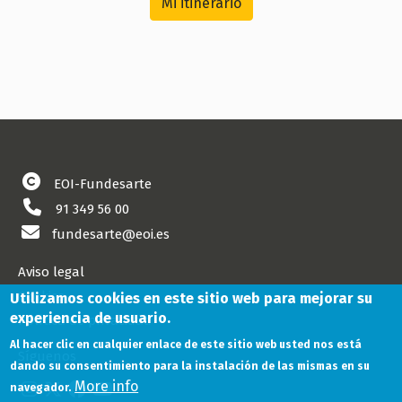
Mi itinerario
EOI-Fundesarte
91 349 56 00
fundesarte@eoi.es
Aviso legal
Cookies
Utilizamos cookies en este sitio web para mejorar su
experiencia de usuario.
Política de privacidad
Al hacer clic en cualquier enlace de este sitio web usted nos está
Síguenos
dando su consentimiento para la instalación de las mismas en su
More info
navegador.