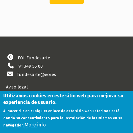
EOI-Fundesarte
91 349 56 00
fundesarte@eoi.es
Aviso legal
Cookies
Utilizamos cookies en este sitio web para mejorar su
experiencia de usuario.
Política de privacidad
Al hacer clic en cualquier enlace de este sitio web usted nos está
Síguenos
dando su consentimiento para la instalación de las mismas en su
More info
navegador.